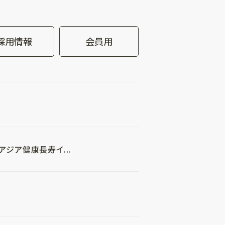
採用情報
会員用
ジア健康長寿イ...