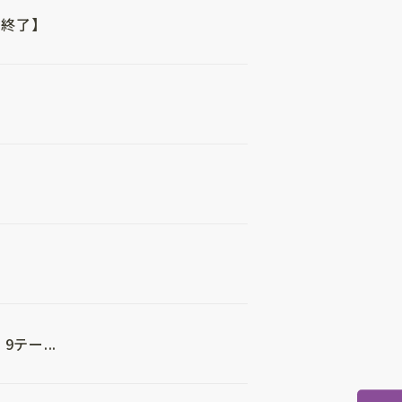
終了】
テー...