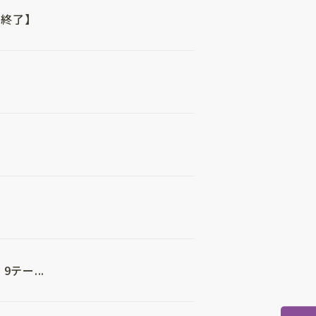
終了】
テー...