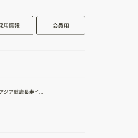
採用情報
会員用
ジア健康長寿イ...