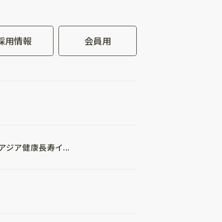
採用情報
会員用
ジア健康長寿イ...