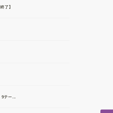
終了】
テー...