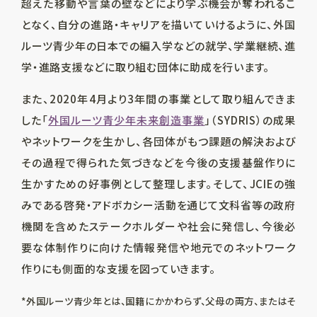
超えた移動や言葉の壁などにより学ぶ機会が奪われるこ
となく、自分の進路・キャリアを描いていけるように、外国
ルーツ青少年の日本での編入学などの就学、学業継続、進
学・進路支援などに取り組む団体に助成を行います。
また、2020年4月より3年間の事業として取り組んできま
した「
外国ルーツ青少年未来創造事業
」（SYDRIS）の成果
やネットワークを生かし、各団体がもつ課題の解決および
その過程で得られた気づきなどを今後の支援基盤作りに
生かすための好事例として整理します。そして、JCIEの強
みである啓発・アドボカシー活動を通じて文科省等の政府
機関を含めたステークホルダーや社会に発信し、今後必
要な体制作りに向けた情報発信や地元でのネットワーク
作りにも側面的な支援を図っていきます。
*外国ルーツ青少年とは、国籍にかかわらず、父母の両方、またはそ