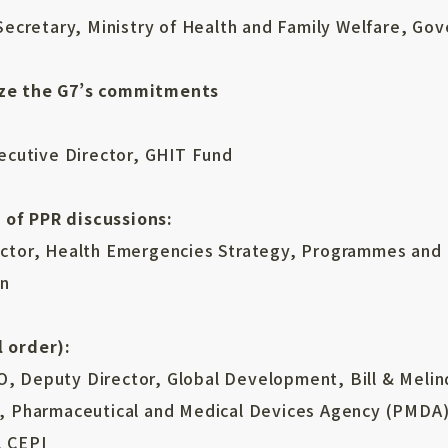
cretary, Ministry of Health and Family Welfare, Gov
lize the G7’s commitments
cutive Director, GHIT Fund
 of PPR discussions:
or, Health Emergencies Strategy, Programmes and 
n
l order):
eputy Director, Global Development, Bill & Melin
 Pharmaceutical and Medical Devices Agency (PMDA
 CEPI