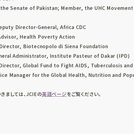
he Senate of Pakistan; Member, the UHC Movement Po
ty Director-General, Africa CDC
dvisor, Health Poverty Action
Director, Biotecnopolo di Siena Foundation
l Administrator, Institute Pasteur of Dakar (IPD)
rector, Global Fund to Fight AIDS, Tuberculosis and
 Manager for the Global Health, Nutrition and Popu
ましては、JCIEの
英語ページ
をご覧ください。