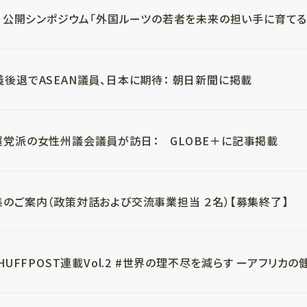
3日公開シンポジウム「外国ルーツの若者を未来の担い手に育てる
後退でASEAN議員、日本に期待： 朝日新聞に掲載
超党派の女性州議会議員が訪日： GLOBE＋に記事掲載
のご案内（政策対話および交流事業担当 ２名）【募集終了】
×HUFFPOST連載Vol.2 #世界の理不尽を減らす ーアフリカの健.